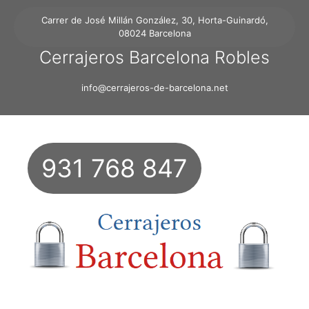
Carrer de José Millán González, 30, Horta-Guinardó,
08024 Barcelona
Cerrajeros Barcelona Robles
info@cerrajeros-de-barcelona.net
931 768 847