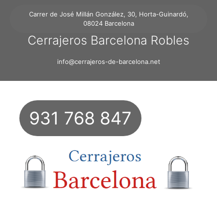
Carrer de José Millán González, 30, Horta-Guinardó,
08024 Barcelona
Cerrajeros Barcelona Robles
info@cerrajeros-de-barcelona.net
931 768 847