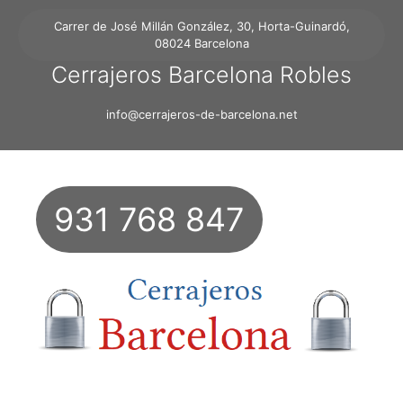
Carrer de José Millán González, 30, Horta-Guinardó,
08024 Barcelona
Cerrajeros Barcelona Robles
info@cerrajeros-de-barcelona.net
931 768 847