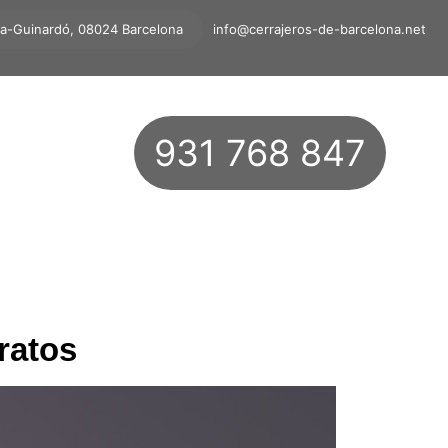
ta-Guinardó, 08024 Barcelona
info@cerrajeros-de-barcelona.net
931 768 847
ratos