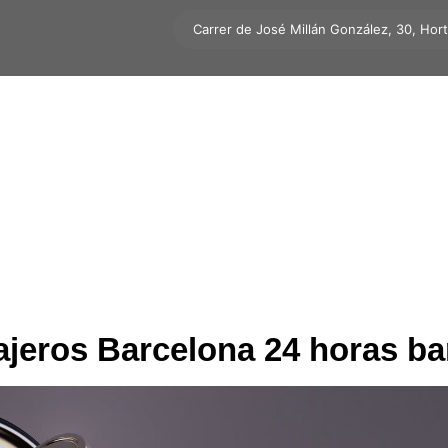
Carrer de José Millán González, 30, Hor
ajeros Barcelona 24 horas ba