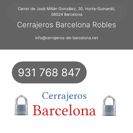
Carrer de José Millán González, 30, Horta-Guinardó,
08024 Barcelona
Cerrajeros Barcelona Robles
info@cerrajeros-de-barcelona.net
931 768 847