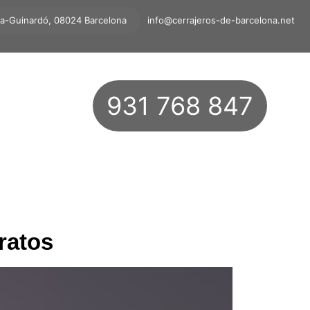
ta-Guinardó, 08024 Barcelona
info@cerrajeros-de-barcelona.net
931 768 847
ratos