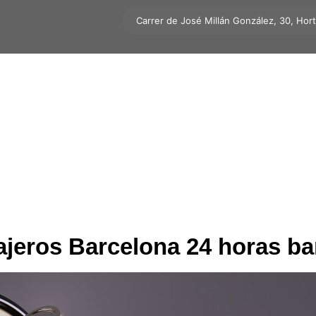
Carrer de José Millán González, 30, Hor
ajeros Barcelona 24 horas ba