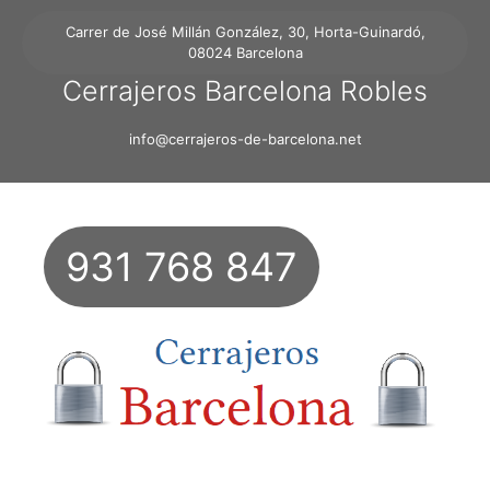
Carrer de José Millán González, 30, Horta-Guinardó,
08024 Barcelona
Cerrajeros Barcelona Robles
info@cerrajeros-de-barcelona.net
931 768 847