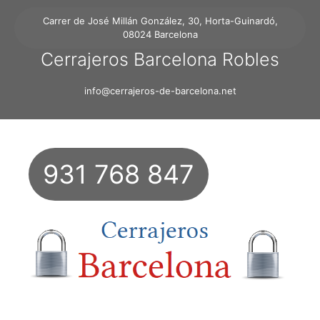
Carrer de José Millán González, 30, Horta-Guinardó,
08024 Barcelona
Cerrajeros Barcelona Robles
info@cerrajeros-de-barcelona.net
931 768 847