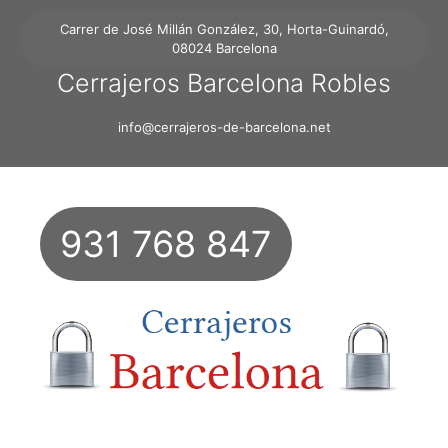
Carrer de José Millán González, 30, Horta-Guinardó,
08024 Barcelona
Cerrajeros Barcelona Robles
info@cerrajeros-de-barcelona.net
931 768 847