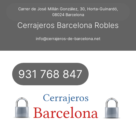
Carrer de José Millán González, 30, Horta-Guinardó,
08024 Barcelona
Cerrajeros Barcelona Robles
info@cerrajeros-de-barcelona.net
931 768 847