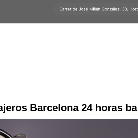
Carrer de José Millán González, 30, Hor
ajeros Barcelona 24 horas ba