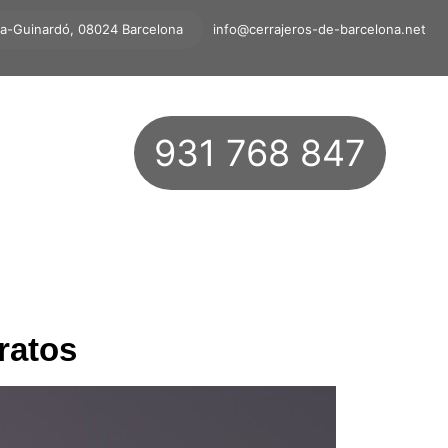
ta-Guinardó, 08024 Barcelona
info@cerrajeros-de-barcelona.net
931 768 847
ratos