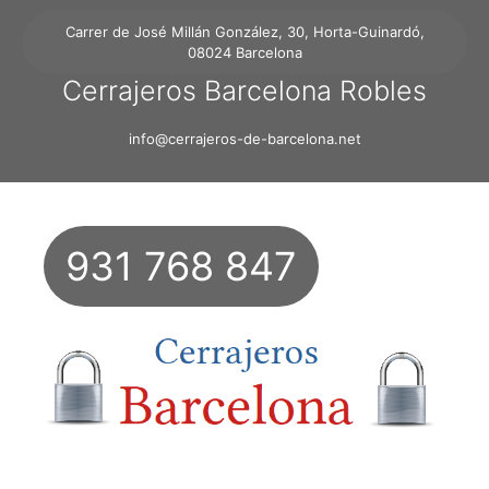
Carrer de José Millán González, 30, Horta-Guinardó,
08024 Barcelona
Cerrajeros Barcelona Robles
info@cerrajeros-de-barcelona.net
931 768 847