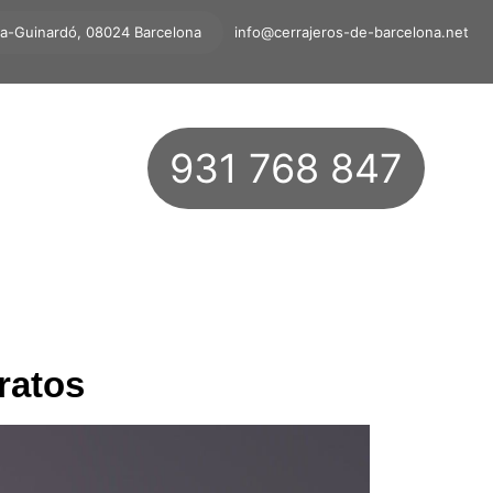
ta-Guinardó, 08024 Barcelona
info@cerrajeros-de-barcelona.net
931 768 847
ratos