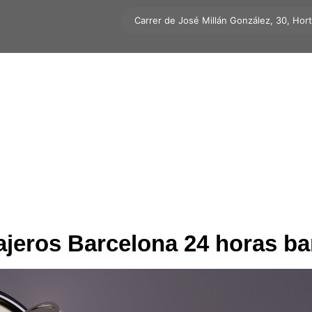
Carrer de José Millán González, 30, Hor
ajeros Barcelona 24 horas ba