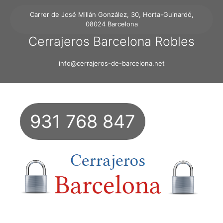
Carrer de José Millán González, 30, Horta-Guinardó,
08024 Barcelona
Cerrajeros Barcelona Robles
info@cerrajeros-de-barcelona.net
931 768 847