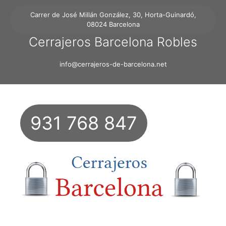
Carrer de José Millán González, 30, Horta-Guinardó,
08024 Barcelona
Cerrajeros Barcelona Robles
info@cerrajeros-de-barcelona.net
931 768 847