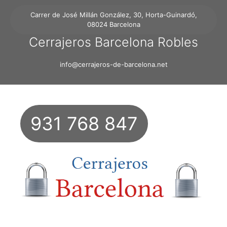
Carrer de José Millán González, 30, Horta-Guinardó,
08024 Barcelona
Cerrajeros Barcelona Robles
info@cerrajeros-de-barcelona.net
931 768 847