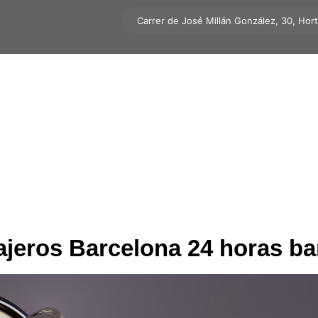
Carrer de José Millán González, 30, Hor
ajeros Barcelona 24 horas ba