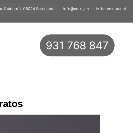
ta-Guinardó, 08024 Barcelona
info@cerrajeros-de-barcelona.net
931 768 847
ratos