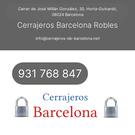
Carrer de José Millán González, 30, Horta-Guinardó,
08024 Barcelona
Cerrajeros Barcelona Robles
info@cerrajeros-de-barcelona.net
931 768 847