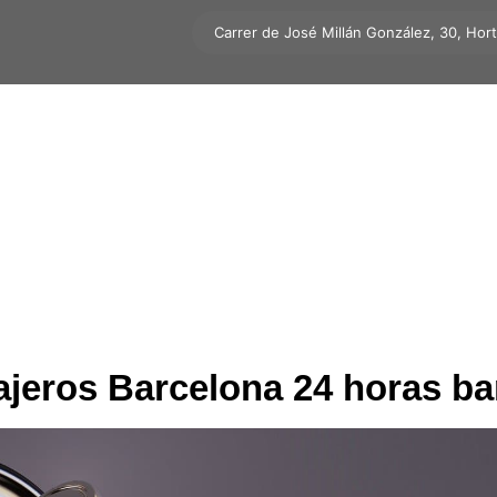
Carrer de José Millán González, 30, Hor
ajeros Barcelona 24 horas ba