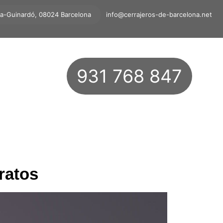
ta-Guinardó, 08024 Barcelona
info@cerrajeros-de-barcelona.net
931 768 847
ratos