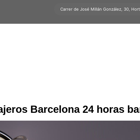
Carrer de José Millán González, 30, Hor
ajeros Barcelona 24 horas ba