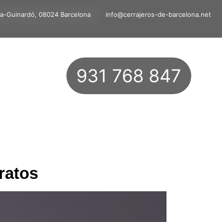
ta-Guinardó, 08024 Barcelona
info@cerrajeros-de-barcelona.net
931 768 847
ratos