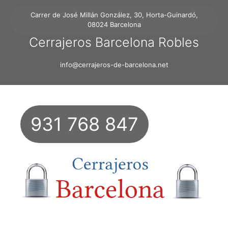
Carrer de José Millán González, 30, Horta-Guinardó,
08024 Barcelona
Cerrajeros Barcelona Robles
info@cerrajeros-de-barcelona.net
931 768 847