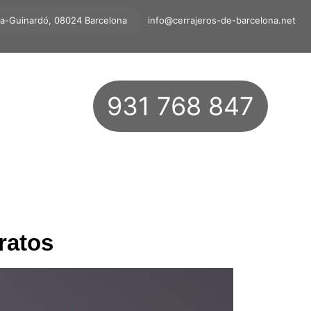
ta-Guinardó, 08024 Barcelona
info@cerrajeros-de-barcelona.net
931 768 847
ratos