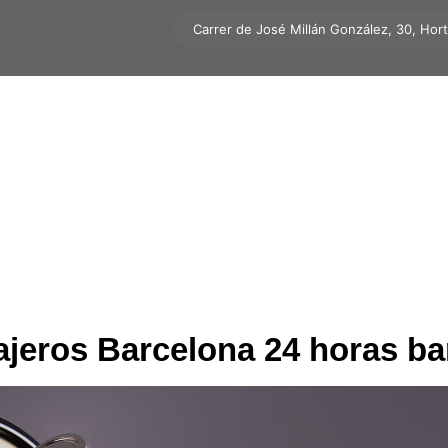
Carrer de José Millán González, 30, Hor
ajeros Barcelona 24 horas ba