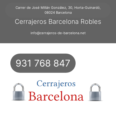
Carrer de José Millán González, 30, Horta-Guinardó,
08024 Barcelona
Cerrajeros Barcelona Robles
info@cerrajeros-de-barcelona.net
931 768 847