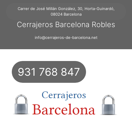
Carrer de José Millán González, 30, Horta-Guinardó,
08024 Barcelona
Cerrajeros Barcelona Robles
info@cerrajeros-de-barcelona.net
931 768 847