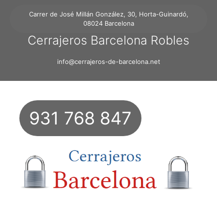
Carrer de José Millán González, 30, Horta-Guinardó,
08024 Barcelona
Cerrajeros Barcelona Robles
info@cerrajeros-de-barcelona.net
931 768 847