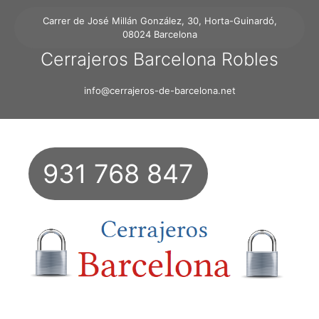
Carrer de José Millán González, 30, Horta-Guinardó,
08024 Barcelona
Cerrajeros Barcelona Robles
info@cerrajeros-de-barcelona.net
931 768 847