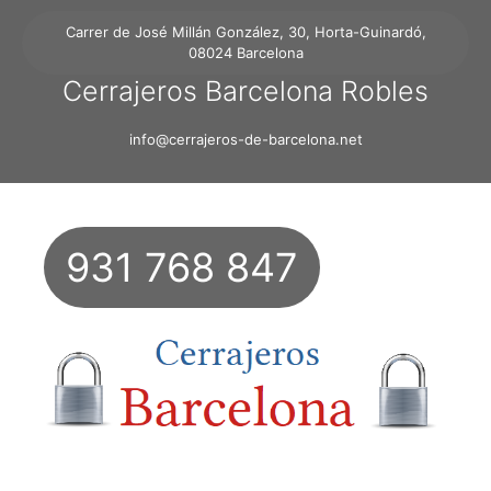
Carrer de José Millán González, 30, Horta-Guinardó,
08024 Barcelona
Cerrajeros Barcelona Robles
info@cerrajeros-de-barcelona.net
931 768 847