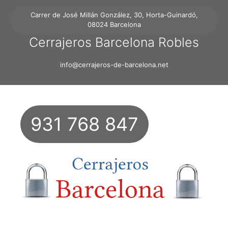
Carrer de José Millán González, 30, Horta-Guinardó,
08024 Barcelona
Cerrajeros Barcelona Robles
info@cerrajeros-de-barcelona.net
931 768 847