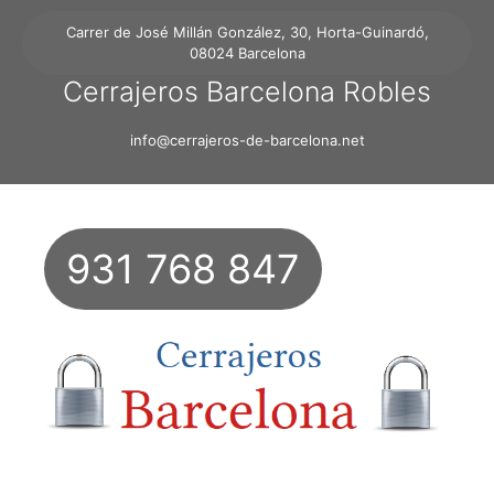
Carrer de José Millán González, 30, Horta-Guinardó,
08024 Barcelona
Cerrajeros Barcelona Robles
info@cerrajeros-de-barcelona.net
931 768 847