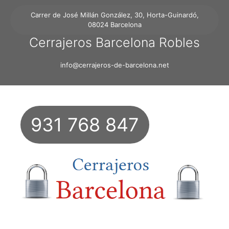
Carrer de José Millán González, 30, Horta-Guinardó,
08024 Barcelona
Cerrajeros Barcelona Robles
info@cerrajeros-de-barcelona.net
931 768 847