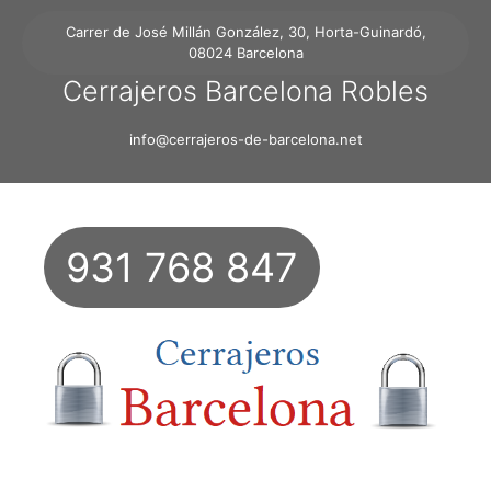
Carrer de José Millán González, 30, Horta-Guinardó,
08024 Barcelona
Cerrajeros Barcelona Robles
info@cerrajeros-de-barcelona.net
931 768 847