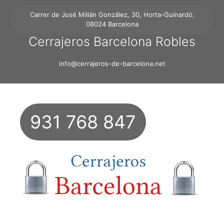
Carrer de José Millán González, 30, Horta-Guinardó,
08024 Barcelona
Cerrajeros Barcelona Robles
info@cerrajeros-de-barcelona.net
931 768 847