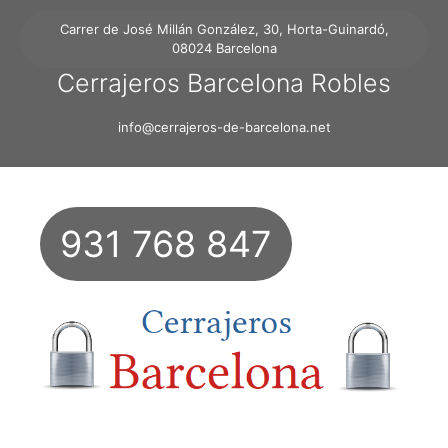
Carrer de José Millán González, 30, Horta-Guinardó,
08024 Barcelona
Cerrajeros Barcelona Robles
info@cerrajeros-de-barcelona.net
931 768 847