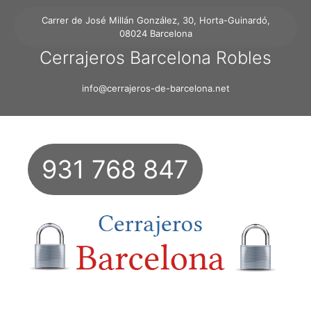
Carrer de José Millán González, 30, Horta-Guinardó,
08024 Barcelona
Cerrajeros Barcelona Robles
info@cerrajeros-de-barcelona.net
931 768 847