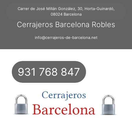
Carrer de José Millán González, 30, Horta-Guinardó,
08024 Barcelona
Cerrajeros Barcelona Robles
info@cerrajeros-de-barcelona.net
931 768 847