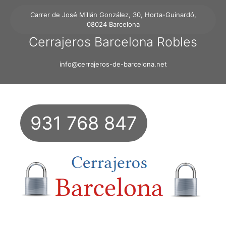
Carrer de José Millán González, 30, Horta-Guinardó,
08024 Barcelona
Cerrajeros Barcelona Robles
info@cerrajeros-de-barcelona.net
931 768 847