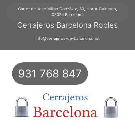
Carrer de José Millán González, 30, Horta-Guinardó,
08024 Barcelona
Cerrajeros Barcelona Robles
info@cerrajeros-de-barcelona.net
931 768 847