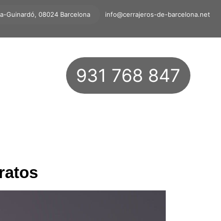
ta-Guinardó, 08024 Barcelona
info@cerrajeros-de-barcelona.net
931 768 847
ratos