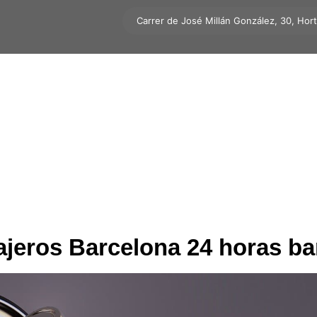
Carrer de José Millán González, 30, Hor
ajeros Barcelona 24 horas ba