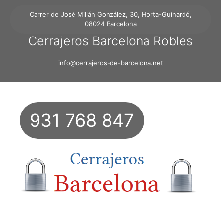
Carrer de José Millán González, 30, Horta-Guinardó,
08024 Barcelona
Cerrajeros Barcelona Robles
info@cerrajeros-de-barcelona.net
931 768 847