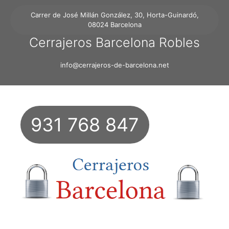
Carrer de José Millán González, 30, Horta-Guinardó,
08024 Barcelona
Cerrajeros Barcelona Robles
info@cerrajeros-de-barcelona.net
931 768 847