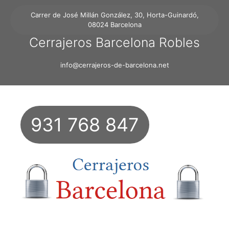
Carrer de José Millán González, 30, Horta-Guinardó,
08024 Barcelona
Cerrajeros Barcelona Robles
info@cerrajeros-de-barcelona.net
931 768 847