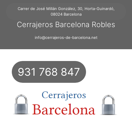
Carrer de José Millán González, 30, Horta-Guinardó,
08024 Barcelona
Cerrajeros Barcelona Robles
info@cerrajeros-de-barcelona.net
931 768 847