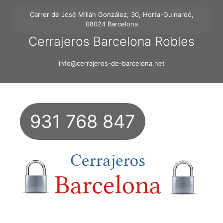
Carrer de José Millán González, 30, Horta-Guinardó,
08024 Barcelona
Cerrajeros Barcelona Robles
info@cerrajeros-de-barcelona.net
931 768 847