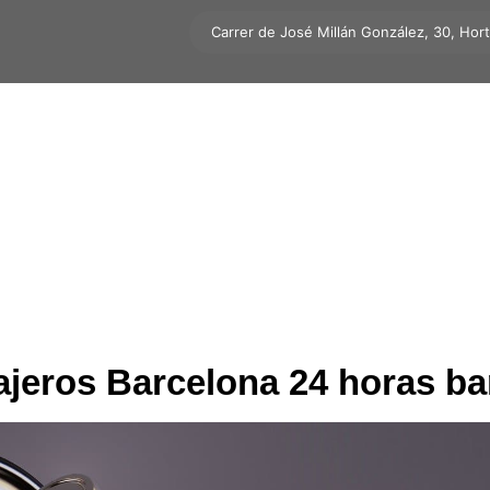
Carrer de José Millán González, 30, Hor
ajeros Barcelona 24 horas ba