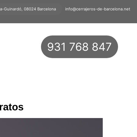
ta-Guinardó, 08024 Barcelona
info@cerrajeros-de-barcelona.net
931 768 847
ratos