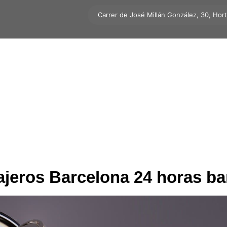
Carrer de José Millán González, 30, Hor
ajeros Barcelona 24 horas ba