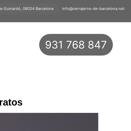
ta-Guinardó, 08024 Barcelona
info@cerrajeros-de-barcelona.net
931 768 847
ratos