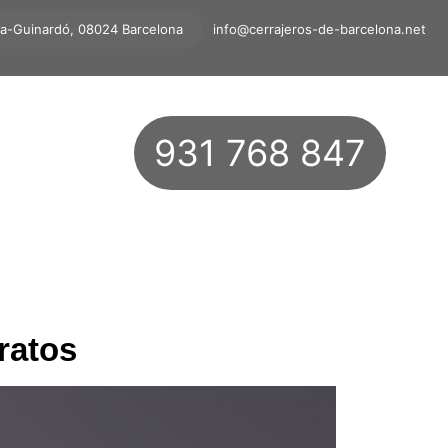
ta-Guinardó, 08024 Barcelona
info@cerrajeros-de-barcelona.net
931 768 847
ratos