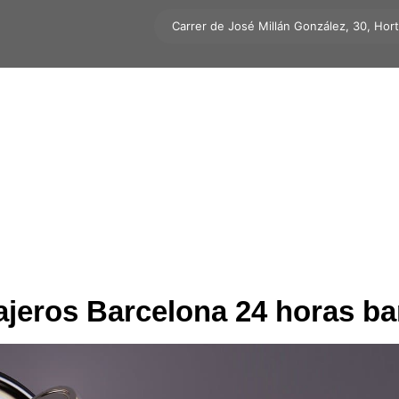
Carrer de José Millán González, 30, Hor
ajeros Barcelona 24 horas ba