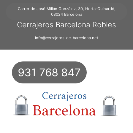
Carrer de José Millán González, 30, Horta-Guinardó,
08024 Barcelona
Cerrajeros Barcelona Robles
info@cerrajeros-de-barcelona.net
931 768 847